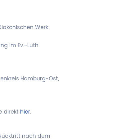
Diakonischen Werk
ng im Ev.-Luth.
chenkreis Hamburg-Ost,
e direkt
hier
.
 Rücktritt nach dem