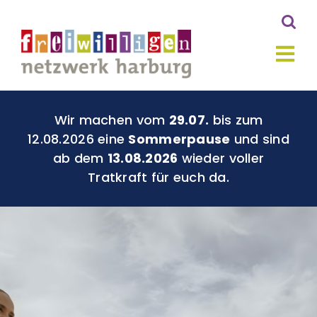
Zum
Inhalt
springen
Tog
Nav
Aktuelles
Wir machen vom
29.07.
bis zum
12.08.2026 eine
Sommerpause
und sind
ab dem
13.08.2026
wieder voller
Du für Harburg
Tratkraft für euch da.
Geld für Gutes
Über Uns
Kontakt