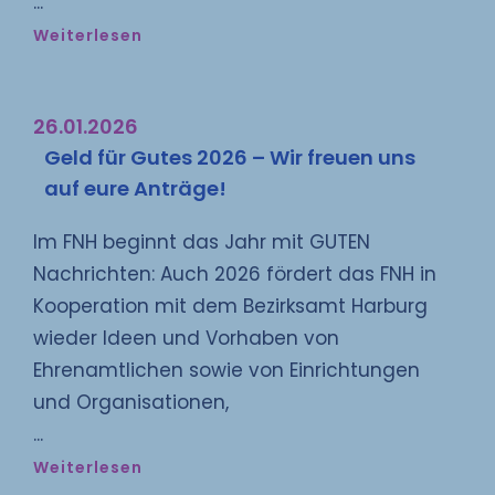
Weiterlesen
Wissen to go
26.01.2026
Geld für Gutes 2026 – Wir freuen uns
auf eure Anträge!
In unserem
Podcast
geben wir dir
geballtes Wissen rund ums
Im FNH beginnt das Jahr mit GUTEN
Freiwilligenmanagement an die
Nachrichten: Auch 2026 fördert das FNH in
Hand: Praxis-Tipps, spannende
Kooperation mit dem Bezirksamt Harburg
Interviews und neue Impulse
wieder Ideen und Vorhaben von
warten auf dich.
Ehrenamtlichen sowie von Einrichtungen
und Organisationen,
JETZT REINHÖREN
Weiterlesen