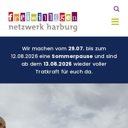
Zum
Inhalt
springen
Tog
Nav
Aktuelles
Wir machen vom
29.07.
bis zum
12.08.2026 eine
Sommerpause
und sind
ab dem
13.08.2026
wieder voller
Du für Harburg
Tratkraft für euch da.
Geld für Gutes
Über Uns
Kontakt