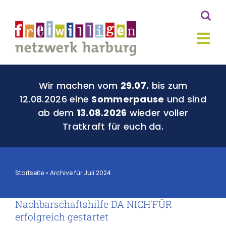
Zum
Inhalt
springen
Tog
Nav
Aktuelles
Wir machen vom
29.07.
bis zum
12.08.2026 eine
Sommerpause
und sind
ab dem
13.08.2026
wieder voller
Du für Harburg
Tratkraft für euch da.
Geld für Gutes
Startseite
»
Archive für Juli 2024
Über Uns
Nachbarschaftshilfe DA NICH`FÜR
Kontakt
erfolgreich gestartet