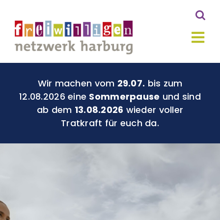
Zum
Inhalt
springen
Tog
Nav
Aktuelles
Wir machen vom
29.07.
bis zum
12.08.2026 eine
Sommerpause
und sind
ab dem
13.08.2026
wieder voller
Du für Harburg
Tratkraft für euch da.
Geld für Gutes
Über Uns
Kontakt